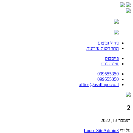
ניהול וביצוע
התחדשות עירונית
פייסבוק
אינסטגרם
099555350
099555350
office@asaflupo.co.il
2
דצמבר 13, 2022
על ידי
Lupo_SiteAdmin3