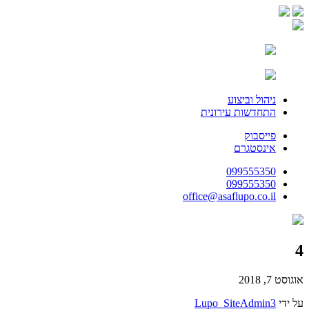
ניהול וביצוע
התחדשות עירונית
פייסבוק
אינסטגרם
099555350
099555350
office@asaflupo.co.il
4
אוגוסט 7, 2018
על ידי
Lupo_SiteAdmin3