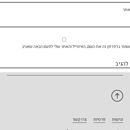
תר
ור בדפדפן זה את השם, האימייל והאתר שלי לפעם הבאה שאגיב.
נגישות
פרטיות
צרו קשר