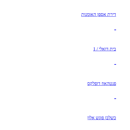
דירת אספן האומנות
בית דואלי / 1
פנטהאוז דופלקס
כשלבן פוגש אלון