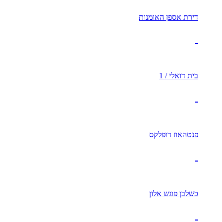
דירת אספן האומנות
בית דואלי / 1
פנטהאוז דופלקס
כשלבן פוגש אלון