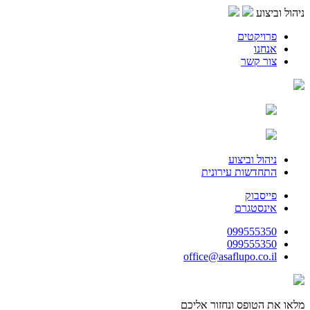
ניהול וביצוע
פרויקטים
אנחנו
צור קשר
ניהול וביצוע
התחדשות עירונית
פייסבוק
אינסטגרם
099555350
099555350
office@asaflupo.co.il
מלאו את הטופס ונחזור אליכם