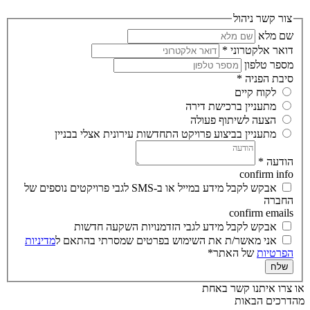
צור קשר ניהול
שם מלא
דואר אלקטרוני
*
מספר טלפון
סיבת הפניה
*
לקוח קיים
מתעניין ברכישת דירה
הצעה לשיתוף פעולה
מתעניין בביצוע פרויקט התחדשות עירונית אצלי בבניין
הודעה
*
confirm info
אבקש לקבל מידע במייל או ב-SMS לגבי פרויקטים נוספים של
החברה
confirm emails
אבקש לקבל מידע לגבי הזדמנויות השקעה חדשות
אני מאשר/ת את השימוש בפרטים שמסרתי בהתאם ל
מדיניות
הפרטיות
של האתר*
שלח
או צרו איתנו קשר באחת
מהדרכים הבאות