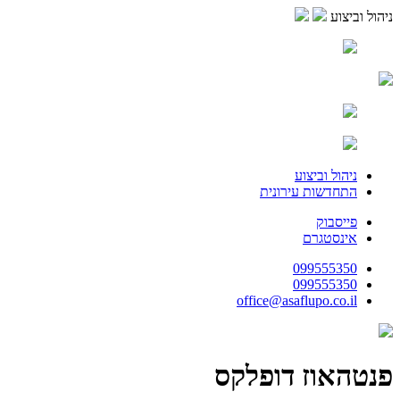
ניהול וביצוע
ניהול וביצוע
התחדשות עירונית
פייסבוק
אינסטגרם
099555350
099555350
office@asaflupo.co.il
פנטהאוז דופלקס