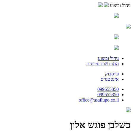
ניהול וביצוע
ניהול וביצוע
התחדשות עירונית
פייסבוק
אינסטגרם
099555350
099555350
office@asaflupo.co.il
כשלבן פוגש אלון