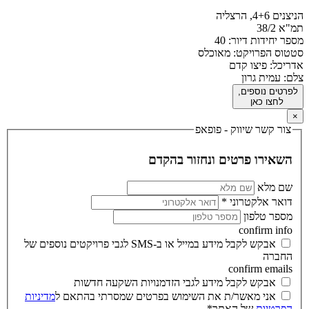
הניצנים 4+6, הרצליה
תמ"א 38/2
מספר יחידות דיור: 40
סטטוס הפרויקט: מאוכלס
אדריכל: פיצו קדם
צלם: עמית גרון
לפרטים נוספים,
‬ ‫‫לחצו כאן
×
צור קשר שיווק - פופאפ
‫השאירו פרטים ונחזור בהקדם‬
שם מלא
דואר אלקטרוני
*
מספר טלפון
confirm info
אבקש לקבל מידע במייל או ב-SMS לגבי פרויקטים נוספים של
החברה
confirm emails
אבקש לקבל מידע לגבי הזדמנויות השקעה חדשות
אני מאשר/ת את השימוש בפרטים שמסרתי בהתאם ל
מדיניות
הפרטיות
של האתר*