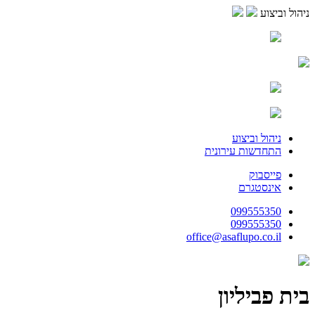
ניהול וביצוע
ניהול וביצוע
התחדשות עירונית
פייסבוק
אינסטגרם
099555350
099555350
office@asaflupo.co.il
בית פביליון