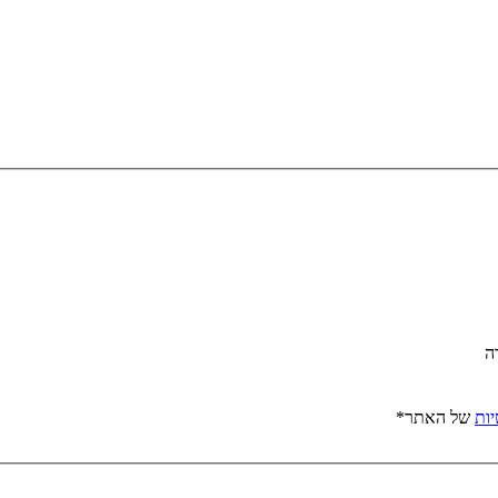
יות
של האתר*