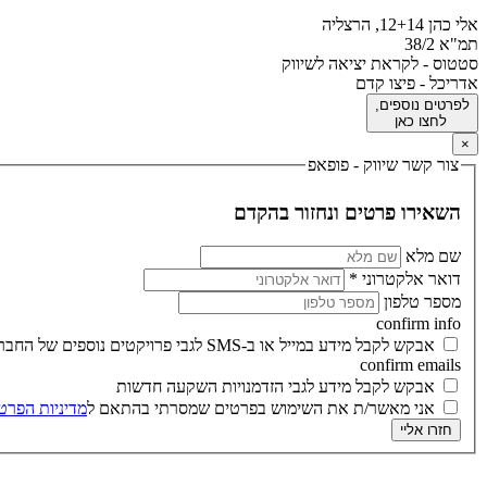
אלי כהן 12+14, הרצליה
תמ"א 38/2
סטטוס - לקראת יציאה לשיווק
אדריכל - פיצו קדם
לפרטים נוספים,
‬ ‫‫לחצו כאן
×
צור קשר שיווק - פופאפ
‫השאירו פרטים ונחזור בהקדם‬
שם מלא
דואר אלקטרוני
*
מספר טלפון
confirm info
אבקש לקבל מידע במייל או ב-SMS לגבי פרויקטים נוספים של החברה
confirm emails
אבקש לקבל מידע לגבי הזדמנויות השקעה חדשות
אני מאשר/ת את השימוש בפרטים שמסרתי בהתאם ל
מדיניות הפרט
חזרו אליי