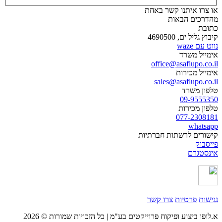
או צרו איתנו קשר באחת
מהדרכים הבאות
כתובת
קיבוץ גליל ים, 4690500
נווט עם waze
אימייל משרד
office@asaflupo.co.il
אימייל מכירות
sales@asaflupo.co.il
טלפון משרד
09-9555350
טלפון מכירות
077-2308181
whatsapp
קישורים לרשתות חברתיות
פייסבוק
אינסטגרם
נגישות
פרטיות
צרו קשר
א.לופו ביצוע ופיקוח פרוייקטים בע"מ | כל הזכויות שמורות © 2026