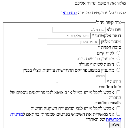
מלאו את הטופס ונחזור אליכם
למידע על פרויקטים למכירה
לחצו כאן
צור קשר ניהול
שם מלא
דואר אלקטרוני
*
מספר טלפון
סיבת הפניה
*
לקוח קיים
מתעניין ברכישת דירה
הצעה לשיתוף פעולה
מתעניין בביצוע פרויקט התחדשות עירונית אצלי בבניין
הודעה
*
confirm info
אבקש לקבל מידע במייל או ב-SMS לגבי פרויקטים נוספים של
החברה
confirm emails
אבקש לקבל מידע לגבי הזדמנויות השקעה חדשות
אני מאשר/ת את השימוש בפרטים שמסרתי בהתאם ל
מדיניות
הפרטיות
של האתר*
שלח