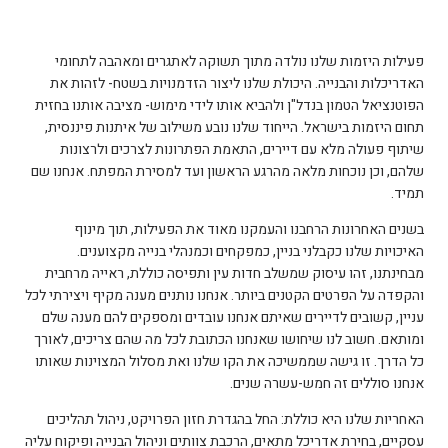
פעילות היזמות שלנו נולדה מתוך תשוקה לאתגרים ומאהבה לתחומי
האדריכלות והבנייה. היכולת שלנו ליצור הזדמנויות בשטח- לזהות את
הפוטנציאל הטמון בנדל"ן ולהביא אותו לידי מימוש- מציבה אותנו בחזית
תחום היזמות בישראל. הייחוד שלנו נובע משילוב של איתנות פיננסית,
שיתוף פעולה מלא עם דיירים, התאמת הפתרונות לצרכים ולרצונות
שלהם, וכן נוכחות מלאה מהרגע הראשון ועד למסירת המפתח. אנחנו שם
תמיד.
בשנים האחרונות הרחבנו והעמקנו מאוד את הפעילות, תוך מינוף
האיכויות שלנו כקבלני בניין, כמפקחים וכמנהלי בנייה מקצוענים.
מבחינתנו, זהו עיסוק שמשלב חדות עין ותפיסה כוללת, ראייה מרחבית
והקפדה על הפרטים הקטנים ביותר. אנחנו נותנים מענה מקיף ויצירתי לכל
עניין, קשובים לדיירים שאיתם אנחנו עובדים ומספקים להם מענה שלם
ומותאם. חשוב לנו שיחושו שאנחנו הכתובת לכל מה שהם צריכים, לאורך
כל הדרך. זו גישה שממשיכה את הקו שלנו ואת מסלול המצוינות שאותו
אנחנו סוללים זה חמש-עשרה שנים.
האחריות שלנו היא כוללת: החל בהגדרת חזון הפרויקט, ניהול תהליכים
עסקיים, בחירת אדריכל מתאים, הרכבת צוותים וניהול הבנייה ופיקוח עליה