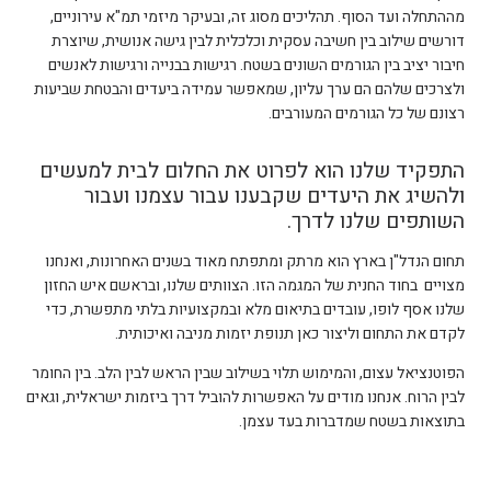
מההתחלה ועד הסוף. תהליכים מסוג זה, ובעיקר מיזמי תמ"א עירוניים,
דורשים שילוב בין חשיבה עסקית וכלכלית לבין גישה אנושית, שיוצרת
חיבור יציב בין הגורמים השונים בשטח. רגישות בבנייה ורגישות לאנשים
ולצרכים שלהם הם ערך עליון, שמאפשר עמידה ביעדים והבטחת שביעות
רצונם של כל הגורמים המעורבים.
התפקיד שלנו הוא לפרוט את החלום לבית למעשים
ולהשיג את היעדים שקבענו עבור עצמנו ועבור
השותפים שלנו לדרך.
תחום הנדל"ן בארץ הוא מרתק ומתפתח מאוד בשנים האחרונות, ואנחנו
מצויים בחוד החנית של המגמה הזו. הצוותים שלנו, ובראשם איש החזון
שלנו אסף לופו, עובדים בתיאום מלא ובמקצועיות בלתי מתפשרת, כדי
לקדם את התחום וליצור כאן תנופת יזמות מניבה ואיכותית.
הפוטנציאל עצום, והמימוש תלוי בשילוב שבין הראש לבין הלב. בין החומר
לבין הרוח. אנחנו מודים על האפשרות להוביל דרך ביזמות ישראלית, וגאים
בתוצאות בשטח שמדברות בעד עצמן.